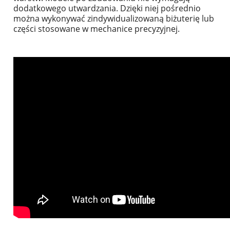
dodatkowego utwardzania. Dzięki niej pośrednio
można wykonywać zindywidualizowaną biżuterię lub
części stosowane w mechanice precyzyjnej.