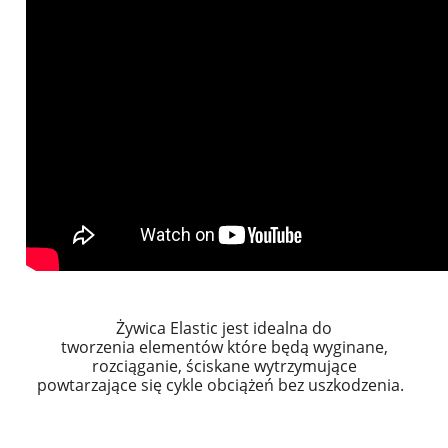
Żywica Elastic jest idealna do
tworzenia elementów które będą wyginane,
rozciąganie, ściskane wytrzymujące
powtarzające się cykle obciążeń bez uszkodzenia.