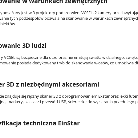
owanie w warunkach zewnętrznych
wyposażony jest w 3 projektory podczerwieni VCSEL, 2 kamery przechwytują
anie tych podzespołów pozwala na skanowanie w warunkach zewnętrznych 
biektów.
owanie 3D ludzi
ry VCSEL są bezpieczne dla oczu oraz nie emitują światła widzialnego, zwię
owanie posiada dedykowany tryb do skanowania włosów, co umożliwia digita
er 3D z niezbędnymi akcesoriami
ie znajduje się ręczny skaner 3D z oprogramowaniem Exstar oraz lekki futer
yjną, markery, zasilacz i przewód USB, ściereczkę do wycierania przedniego 
fikacja techniczna EinStar