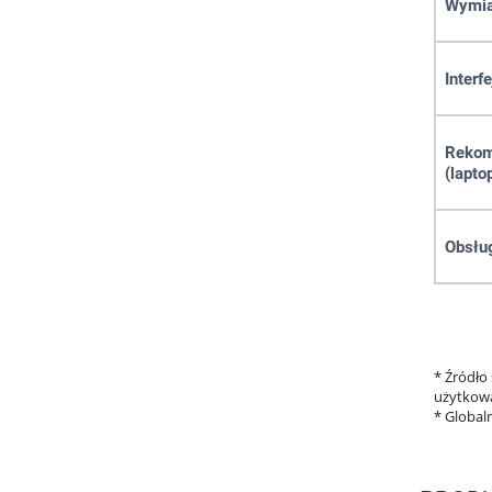
Wymiar
Interfe
Rekom
(lapto
Obsłu
* Źródło
użytkowa
* Global