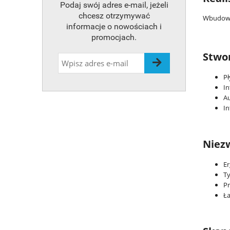
Podaj swój adres e-mail, jeżeli
chcesz otrzymywać
Wbudowan
informacje o nowościach i
promocjach.
Stwo
Pł
In
A
In
Niezw
E
Ty
Pr
Ła