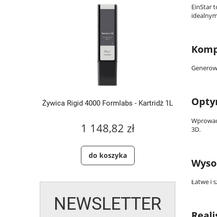
EinStar t
idealnym
Komp
Generowa
Opty
artridż 1L
Żywica Rigid 4000 Formlabs - Kartridż 1L
Żywica S
Wprowad
1 148,82 zł
3D.
do koszyka
Wyso
Łatwe i 
NEWSLETTER
Real