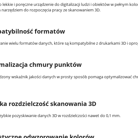
o lekkie i poręczne urządzenie do digitalizacji ludzi i obiektów w pełnym kolor
 narzędziem do rozpoczęcia pracy ze skanowaniem 3D.
atybilność formatów
nie wielu formatów danych, które są kompatybilne z drukarkami 3D i op
malizacja chmury punktów
tandard Formlabs - White
Żywica Surgical Guide
zony wskaźnik jakości danych w prosty sposób pomaga optymalizować c
715,00 zł
1 209,60 zł
do koszyka
powiadom o dostępności
ka rozdzielczość skanowania 3D
szybkie pozyskiwanie danych 3D w rozdzielczości nawet do 0,1 mm.
istyczne odwzorowanie kolorów