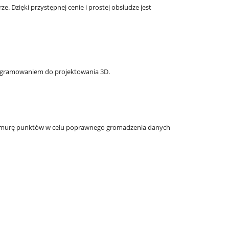
ze. Dzięki przystępnej cenie i prostej obsłudze jest
rogramowaniem do projektowania 3D.
Żywica Elastic 50A Formlabs - Kartridż 1L
Żywica Flexible 80A
1
hmurę punktów w celu poprawnego gromadzenia danych
922,50 zł
1 148
do koszyka
powiadom o 