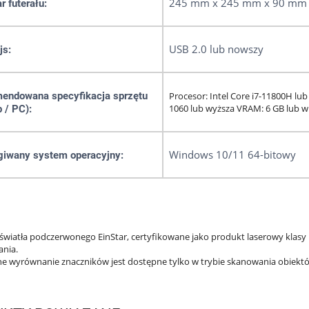
245 mm x 245 mm x 90 mm
 futerału:
USB 2.0 lub nowszy
js:
endowana specyfikacja sprzętu
Procesor: Intel Core i7-11800H lu
1060 lub wyższa VRAM: 6 GB lub w
p / PC):
Windows 10/11 64-bitowy
giwany system operacyjny:
 światła podczerwonego EinStar, certyfikowane jako produkt laserowy klas
nia.
ne wyrównanie znaczników jest dostępne tylko w trybie skanowania obiekt