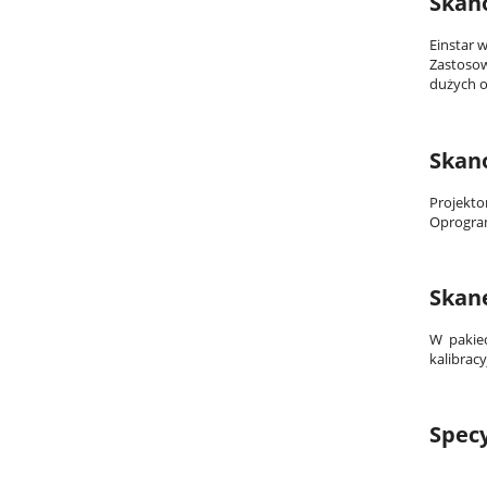
Skan
Einstar 
Zastosow
dużych o
Skan
Projekto
Oprogram
Skan
W pakiec
kalibrac
Specy