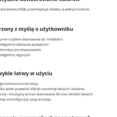
a kamera RGB, przechwytuje obiekty w pełnym kolorze.
rzony z myślą o użytkowniku
ynne i szybkie skanowanie do 14 klatek/s
teligentne śledzenie wydajności
utomatyczne dopasowanie
teligentny algorytm
ykle łatwy w użyciu
rgonomiczna konstrukcja
lko jeden przewód USB do transmisji danych i zasilania
osty i intuicyjny proces skanowania 3D oraz obróbki danych
twy w konfiguracji, plug and play