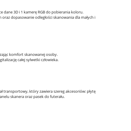
ce dane 3D i 1 kamerę RGB do pobierania koloru.
oraz dopasowanie odległości skanowania dla małych i
kszając komfort skanowanej osoby.
lizację całej sylwetki człowieka.
ał transportowy, który zawiera szereg akcesoriów: płytę
panelu skanera oraz pasek do futerału.