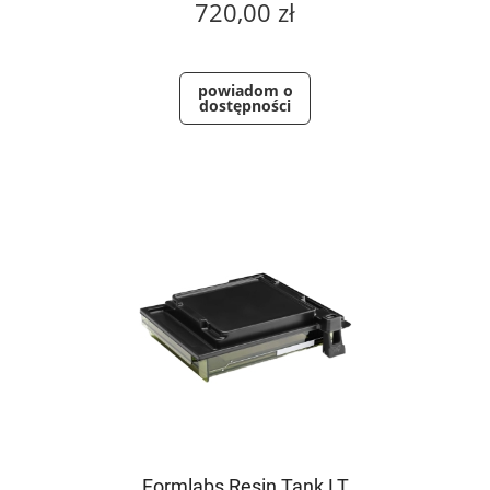
720,00 zł
powiadom o
dostępności
Formlabs Resin Tank LT