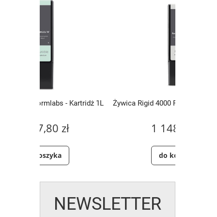
artridż 1L
Żywica Rigid 4000 Formlabs - Kartridż 1L
Żywica S
1 148,82 zł
do koszyka
NEWSLETTER