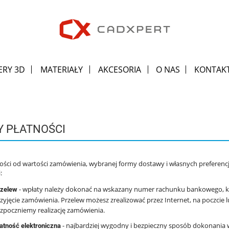
ERY 3D
MATERIAŁY
AKCESORIA
O NAS
KONTAK
 PŁATNOŚCI
ości od wartości zamówienia, wybranej formy dostawy i własnych preferenc
:
- wpłaty należy dokonać na wskazany numer rachunku bankowego, kt
rzelew
zyjęcie zamówienia. Przelew możesz zrealizować przez Internet, na poczcie
zpoczniemy realizację zamówienia.
- najbardziej wygodny i bezpieczny sposób dokonania 
atność elektroniczna