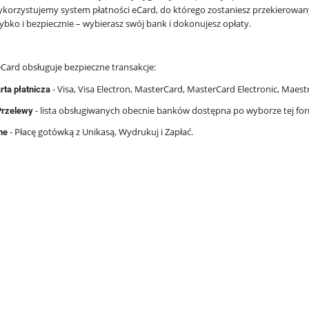
korzystujemy system płatności eCard, do którego zostaniesz przekierowany
ybko i bezpiecznie – wybierasz swój bank i dokonujesz opłaty.
Card obsługuje bezpieczne transakcje:
- Visa, Visa Electron, MasterCard, MasterCard Electronic, Maest
rta płatnicza
- lista obsługiwanych obecnie banków dostępna po wyborze tej for
Przelewy
- Płacę gotówką z Unikasą, Wydrukuj i Zapłać.
ne