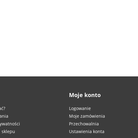
Moje konto
ać?
Logowanie
ania
Moje zamówienia
rywatności
Przechowalnia
 sklepu
Ustawienia konta