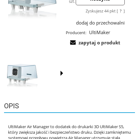
szt.
Zyskujesz
44
pkt [
?
]
dodaj do przechowalni
UltiMaker
Producent:
zapytaj o produkt
OPIS
UltiMaker Air Manager to dodatek do drukarki 3D UltiMaker S5,
który zwiększa jakość i bezpieczeństwo druku. Dzięki zamkniętemu
systemowi przepływu powietrza Air Manager utrzymuje stałą