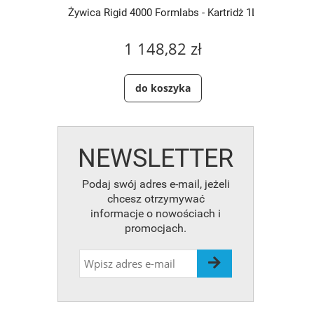
artridż 1L
Żywica Rigid 4000 Formlabs - Kartridż 1L
Żywica S
1 148,82 zł
do koszyka
NEWSLETTER
Podaj swój adres e-mail, jeżeli
chcesz otrzymywać
informacje o nowościach i
promocjach.