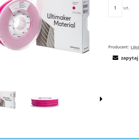
szt.
Producent:
Ult
zapytaj