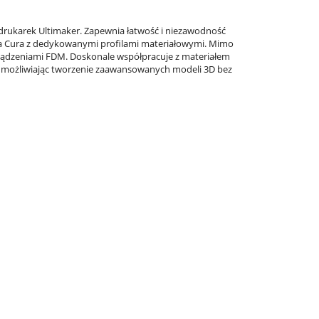
 drukarek Ultimaker. Zapewnia łatwość i niezawodność
a Cura z dedykowanymi profilami materiałowymi. Mimo
rządzeniami FDM. Doskonale współpracuje z materiałem
, umożliwiając tworzenie zaawansowanych modeli 3D bez