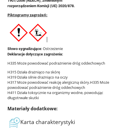
1907/2006 (REACH), zmienionym
rozporządzeniem Komisji (UE) 2020/878.
Piktogramy zagrożeń:
: Ostrzeżenie
Słowo sygnalizujące
Deklaracje dotyczące zagrożenia:
H335 Może powodować podrażnienie dróg oddechowych
H315 Działa drażniąco na skórę
H319 Działa silnie drażniąco na oczy
H317 Może powodować reakcję alergiczną skóry.H335 Może
powodować podrażnienie dróg oddechowych
H411 Działa toksycznie na organizmy wodne, powodując
długotrwałe skutki
Materiały dodatkowe:
Karta charakterystyki