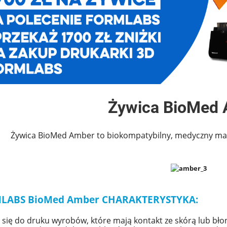
Żywica BioMed
Żywica BioMed Amber to biokompatybilny, medyczny mate
LABS BioMed Amber CHARAKTERYSTYKA:
 się do druku wyrobów, które mają kontakt ze skórą lub bł