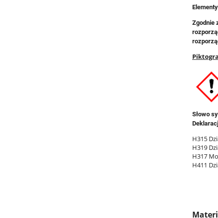
Elementy
Zgodnie 
rozporzą
rozporzą
Piktogr
Słowo sy
Deklarac
H315 Dzi
H319 Dzia
H317 Moż
H411 Dzi
Mater