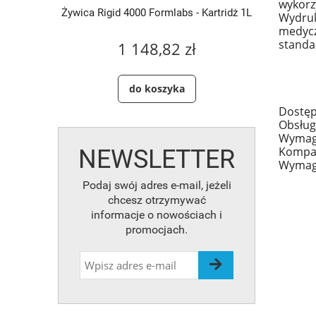
wykorz
artridż 1L
Żywica Rigid 4000 Formlabs - Kartridż 1L
Żywica S
Wydruki
medycz
standa
1 148,82 zł
do koszyka
Dostęp
Obsług
Wymaga
Kompat
NEWSLETTER
Wymaga
Podaj swój adres e-mail, jeżeli
chcesz otrzymywać
informacje o nowościach i
promocjach.