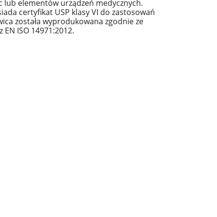
ic lub elementów urządzeń medycznych.
Żywica Elastic 50A Formlabs - Kartridż 1L
Żywica Flexible 80A
osiada certyfikat USP klasy VI do zastosowań
1
ywica została wyprodukowana zgodnie ze
 EN ISO 14971:2012.
922,50 zł
1 148
do koszyka
powiadom o 