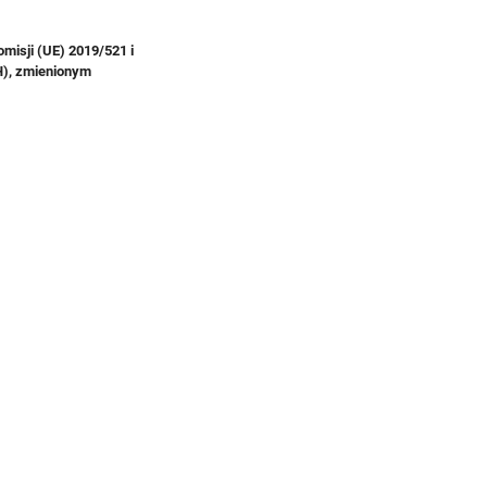
isji (UE) 2019/521 i
H), zmienionym