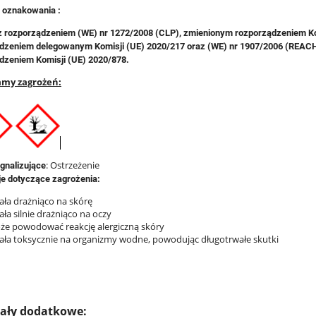
 oznakowania :
z rozporządzeniem (WE) nr 1272/2008 (CLP), zmienionym rozporządzeniem Kom
dzeniem delegowanym Komisji (UE) 2020/217 oraz (WE) nr 1907/2006 (REAC
dzeniem Komisji (UE) 2020/878.
amy zagrożeń:
: Ostrzeżenie
gnalizujące
je dotyczące zagrożenia:
ała drażniąco na skórę
ła silnie drażniąco na oczy
e powodować reakcję alergiczną skóry
ała toksycznie na organizmy wodne, powodując długotrwałe skutki
iały dodatkowe: