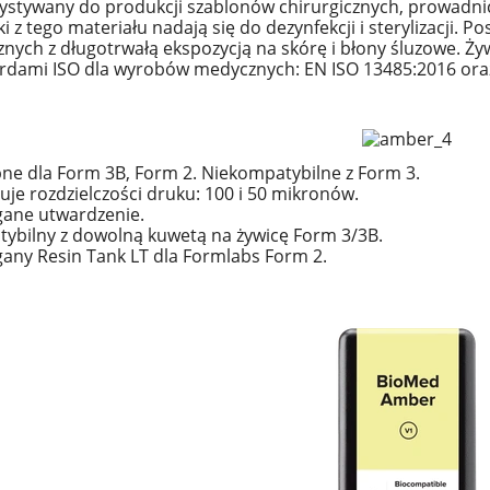
ystywany do produkcji szablonów chirurgicznych, prowadn
tandard Formlabs - White
Żywica Surgical Guide
 z tego materiału nadają się do dezynfekcji i sterylizacji. P
nych z długotrwałą ekspozycją na skórę i błony śluzowe. Ż
rdami ISO dla wyrobów medycznych: EN ISO 13485:2016 oraz
715,00 zł
1 209,60 zł
do koszyka
powiadom o dostępności
ne dla Form 3B, Form 2. Niekompatybilne z Form 3.
uje rozdzielczości druku: 100 i 50 mikronów.
ne utwardzenie.
ybilny z dowolną kuwetą na żywicę Form 3/3B.
ny Resin Tank LT dla Formlabs Form 2.