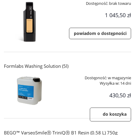
Dostępność:
brak towaru
1 045,50 zł
powiadom o dostępności
Formlabs Washing Solution (5l)
Dostępność:
w magazynie
Wysyłka w:
14 dni
430,50 zł
do koszyka
BEGO™ VarseoSmileⓇ TriniQⓇ B1 Resin (0.58 L) 750g