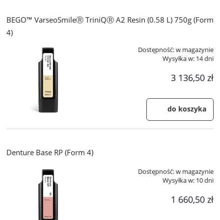
BEGO™ VarseoSmileⓇ TriniQⓇ A2 Resin (0.58 L) 750g (Form
4)
Dostępność:
w magazynie
Wysyłka w:
14 dni
3 136,50 zł
do koszyka
Denture Base RP (Form 4)
Dostępność:
w magazynie
Wysyłka w:
10 dni
1 660,50 zł